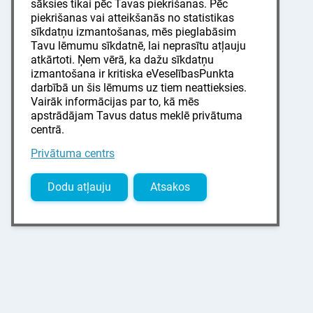
sāksies tikai pēc Tavas piekrišanas. Pēc
piekrišanas vai atteikšanās no statistikas
sīkdatņu izmantošanas, mēs pieglabāsim
Tavu lēmumu sīkdatnē, lai neprasītu atļauju
atkārtoti. Ņem vērā, ka dažu sīkdatņu
izmantošana ir kritiska eVeselībasPunkta
darbībā un šis lēmums uz tiem neattieksies.
Vairāk informācijas par to, kā mēs
apstrādājam Tavus datus meklē privātuma
centrā.
Privātuma centrs
Dodu atļauju
Atsakos