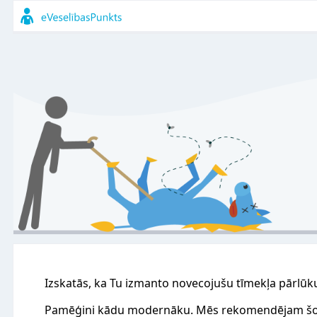
Izskatās, ka Tu izmanto novecojušu tīmekļa pārlūk
Pamēģini kādu modernāku. Mēs rekomendējam šo